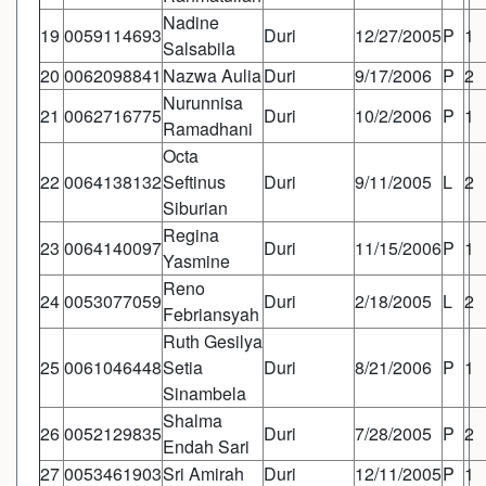
Nadine
19
0059114693
Duri
12/27/2005
P
1
Salsabila
20
0062098841
Nazwa Aulia
Duri
9/17/2006
P
2
Nurunnisa
21
0062716775
Duri
10/2/2006
P
1
Ramadhani
Octa
22
0064138132
Seftinus
Duri
9/11/2005
L
2
Siburian
Regina
23
0064140097
Duri
11/15/2006
P
1
Yasmine
Reno
24
0053077059
Duri
2/18/2005
L
2
Febriansyah
Ruth Gesilya
25
0061046448
Setia
Duri
8/21/2006
P
1
Sinambela
Shalma
26
0052129835
Duri
7/28/2005
P
2
Endah Sari
27
0053461903
Sri Amirah
Duri
12/11/2005
P
1