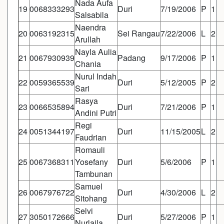
Nada Aufa
19
0068333293
Duri
7/19/2006
P
1
Salsabila
Naendra
20
0063192315
Sei Rangau
7/22/2006
L
2
Arullah
Nayla Aulia
21
0067930939
Padang
9/17/2006
P
1
Chania
Nurul Indah
22
0059365539
Duri
5/12/2005
P
2
Sari
Rasya
23
0066535894
Duri
7/21/2006
P
1
Andini Putri
Regi
24
0051344197
Duri
11/15/2005
L
2
Faudrian
Romauli
25
0067368311
Yosefany
Duri
5/6/2006
P
1
Tambunan
Samuel
26
0067976722
Duri
4/30/2006
L
2
Sitohang
Selvi
27
3050172666
Duri
5/27/2006
P
1
Nurlaila