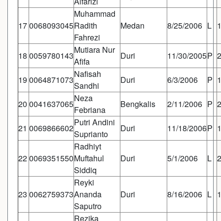
Alfarizi
Muhammad
17
0068093045
Radith
Medan
8/25/2006
L
Fahrezi
Mutiara Nur
18
0059780143
Duri
11/30/2005
P
Afifa
Nafisah
19
0064871073
Duri
6/3/2006
P
Sandhi
Neza
20
0041637065
Bengkalis
2/11/2006
P
Febriana
Putri Andini
21
0069866602
Duri
11/18/2006
P
Suprianto
Radhiyt
22
0069351550
Muftahul
Duri
5/1/2006
L
Siddiq
Reyki
23
0062759373
Ananda
Duri
8/16/2006
L
Saputro
Rezika