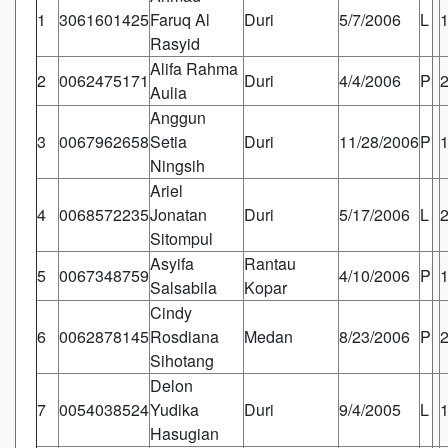
1
3061601425
Faruq Al
Duri
5/7/2006
L
Rasyid
Alifa Rahma
2
0062475171
Duri
4/4/2006
P
Aulia
Anggun
3
0067962658
Setia
Duri
11/28/2006
P
Ningsih
Ariel
4
0068572235
Jonatan
Duri
5/17/2006
L
Sitompul
Asyifa
Rantau
5
0067348759
4/10/2006
P
Salsabila
Kopar
Cindy
6
0062878145
Rosdiana
Medan
8/23/2006
P
Sihotang
Delon
7
0054038524
Yudika
Duri
9/4/2005
L
Hasugian