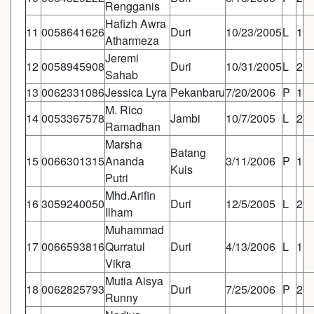
Rengganis
Hafizh Awra
11
0058641626
Duri
10/23/2005
L
1
Atharmeza
Jeremi
12
0058945908
Duri
10/31/2005
L
2
Sahab
13
0062331086
Jessica Lyra
Pekanbaru
7/20/2006
P
1
M. Rico
14
0053367578
Jambi
10/7/2005
L
2
Ramadhan
Marsha
Batang
15
0066301315
Ananda
3/11/2006
P
1
Kuis
Putri
Mhd.Arifin
16
3059240050
Duri
12/5/2005
L
2
Ilham
Muhammad
17
0066593816
Qurratul
Duri
4/13/2006
L
1
Vikra
Mutia Aisya
18
0062825793
Duri
7/25/2006
P
2
Runny