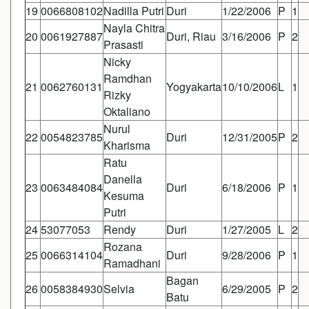
19
0066808102
Nadilla Putri
Duri
1/22/2006
P
1
Nayla Chitra
20
0061927887
Duri, Riau
3/16/2006
P
2
Prasasti
Nicky
Ramdhan
21
0062760131
Yogyakarta
10/10/2006
L
1
Rizky
Oktaliano
Nurul
22
0054823785
Duri
12/31/2005
P
2
Kharisma
Ratu
Danella
23
0063484084
Duri
6/18/2006
P
1
Kesuma
Putri
24
53077053
Rendy
Duri
1/27/2005
L
2
Rozana
25
0066314104
Duri
9/28/2006
P
1
Ramadhani
Bagan
26
0058384930
Selvia
6/29/2005
P
2
Batu