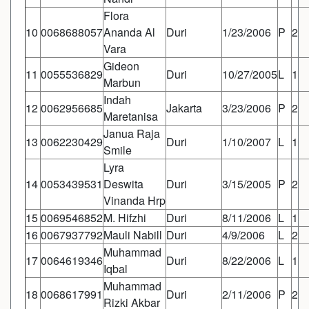
Flora
10
0068688057
Ananda Al
Duri
1/23/2006
P
2
Vara
Gideon
11
0055536829
Duri
10/27/2005
L
1
Marbun
Indah
12
0062956685
Jakarta
3/23/2006
P
2
Maretanisa
Janua Raja
13
0062230429
Duri
1/10/2007
L
1
Smile
Lyra
14
0053439531
Deswita
Duri
3/15/2005
P
2
Vinanda Hrp
15
0069546852
M. Hifzhi
Duri
8/11/2006
L
1
16
0067937792
Mauli Nabill
Duri
4/9/2006
L
2
Muhammad
17
0064619346
Duri
8/22/2006
L
1
Iqbal
Muhammad
18
0068617991
Duri
2/11/2006
P
2
Rizki Akbar