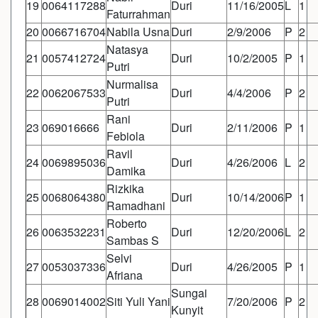
19
0064117288
Duri
11/16/2005
L
1
Faturrahman
20
0066716704
Nabila Usna
Duri
2/9/2006
P
2
Natasya
21
0057412724
Duri
10/2/2005
P
1
Putri
Nurmalisa
22
0062067533
Duri
4/4/2006
P
2
Putri
Rani
23
069016666
Duri
2/11/2006
P
1
Febiola
Ravil
24
0069895036
Duri
4/26/2006
L
2
Damika
Rizkika
25
0068064380
Duri
10/14/2006
P
1
Ramadhani
Roberto
26
0063532231
Duri
12/20/2006
L
2
Sambas S
Selvi
27
0053037336
Duri
4/26/2005
P
1
Afriana
Sungai
28
0069014002
Siti Yuli Yani
7/20/2006
P
2
Kunyit