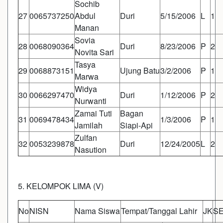
Sochib
27
0065737250
Abdul
Duri
5/15/2006
L
1
Manan
Sovia
28
0068090364
Duri
8/23/2006
P
2
Novita Sari
Tasya
29
0068873151
Ujung Batu
3/2/2006
P
1
Marwa
Widya
30
0066297470
Duri
1/12/2006
P
2
Nurwanti
Zamai Tuti
Bagan
31
0069478434
1/3/2006
P
1
Jamilah
Siapi-Api
Zulfan
32
0053239878
Duri
12/24/2005
L
2
Nasution
5. KELOMPOK LIMA (V)
No
NISN
Nama Siswa
Tempat/Tanggal Lahir
JK
SE