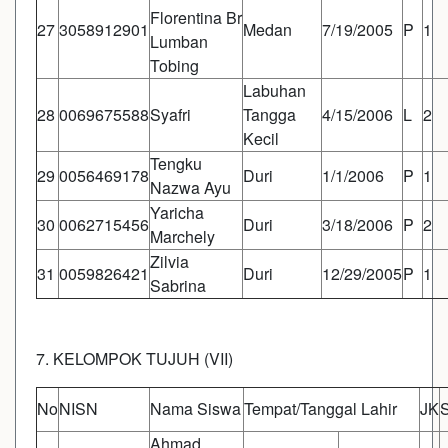
Florentina Br
27
3058912901
Medan
7/19/2005
P
1
Lumban
Tobing
Labuhan
28
0069675588
Syafri
Tangga
4/15/2006
L
2
Kecil
Tengku
29
0056469178
Duri
1/1/2006
P
1
Nazwa Ayu
Yaricha
30
0062715456
Duri
3/18/2006
P
2
Marchely
Zilvia
31
0059826421
Duri
12/29/2005
P
1
Sabrina
7. KELOMPOK TUJUH (VII)
No
NISN
Nama Siswa
Tempat/Tanggal Lahir
JK
Ahmad