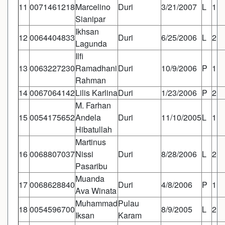
11
0071461218
Marcelino
Duri
3/21/2007
L
1
Sianipar
Ikhsan
12
0064404833
Duri
6/25/2006
L
2
Lagunda
Ilfi
13
0063227230
Ramadhani
Duri
10/9/2006
P
1
Rahman
14
0067064142
Lilis Karlina
Duri
1/23/2006
P
2
M. Farhan
15
0054175652
Andela
Duri
11/10/2005
L
1
Hibatullah
Martinus
16
0068807037
Nissi
Duri
8/28/2006
L
2
Pasaribu
Muanda
17
0068628840
Duri
4/8/2006
P
1
Ava Winata
Muhammad
Pulau
18
0054596700
8/9/2005
L
2
Iksan
Karam