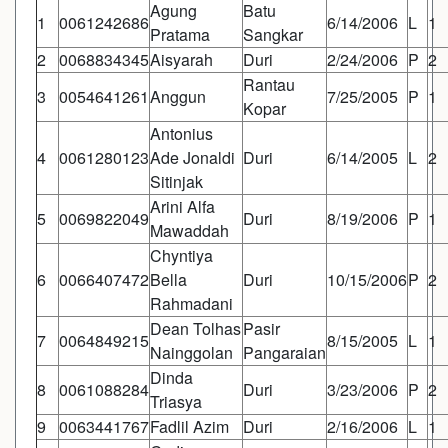
Agung
Batu
1
0061242686
6/14/2006
L
1
Pratama
Sangkar
2
0068834345
Aisyarah
Duri
2/24/2006
P
2
Rantau
3
0054641261
Anggun
7/25/2005
P
1
Kopar
Antonius
4
0061280123
Ade Jonaldi
Duri
6/14/2005
L
2
Sitinjak
Arini Alfa
5
0069822049
Duri
8/19/2006
P
1
Mawaddah
Chyntiya
6
0066407472
Bella
Duri
10/15/2006
P
2
Rahmadani
Dean Tolhas
Pasir
7
0064849215
8/15/2005
L
1
Nainggolan
Pangaraian
Dinda
8
0061088284
Duri
3/23/2006
P
2
Triasya
9
0063441767
Fadlil Azim
Duri
2/16/2006
L
1