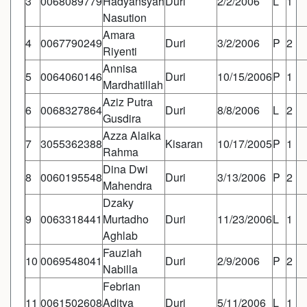
3
0068089779
Hadyansyah
Duri
2/2/2006
L
1
Nasution
Amara
4
0067790249
Duri
3/2/2006
P
2
Riyenti
Annisa
5
0064060146
Duri
10/15/2006
P
1
Mardhatillah
Aziz Putra
6
0068327864
Duri
8/8/2006
L
2
Gusdira
Azza Alaika
7
3055362388
Kisaran
10/17/2005
P
1
Rahma
Dina Dwi
8
0060195548
Duri
3/13/2006
P
2
Mahendra
Dzaky
9
0063318441
Murtadho
Duri
11/23/2006
L
1
Aghlab
Fauziah
10
0069548041
Duri
2/9/2006
P
2
Nabilla
Febrian
11
0061502608
Aditya
Duri
5/11/2006
L
1