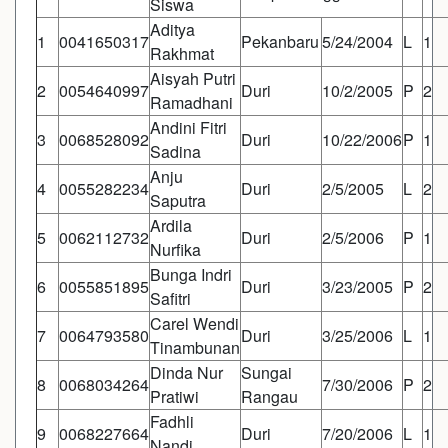
Siswa
Aditya
1
0041650317
Pekanbaru
5/24/2004
L
1
Rakhmat
Aisyah Putri
2
0054640997
Duri
10/2/2005
P
2
Ramadhani
Andini Fitri
3
0068528092
Duri
10/22/2006
P
1
Sadina
Anju
4
0055282234
Duri
2/5/2005
L
2
Saputra
Ardila
5
0062112732
Duri
2/5/2006
P
1
Nurfika
Bunga Indri
6
0055851895
Duri
3/23/2005
P
2
Safitri
Carel Wendi
7
0064793580
Duri
3/25/2006
L
1
Tinambunan
Dinda Nur
Sungai
8
0068034264
7/30/2006
P
2
Pratiwi
Rangau
Fadhli
9
0068227664
Duri
7/20/2006
L
1
Nandi