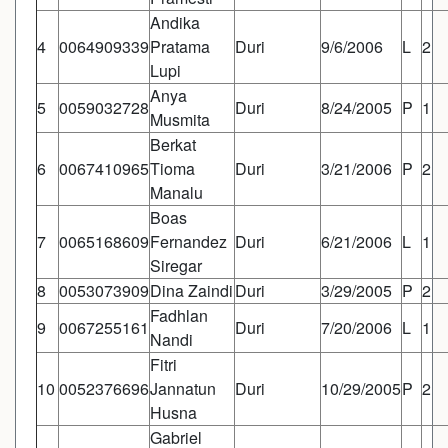
Andika
4
0064909339
Pratama
Duri
9/6/2006
L
2
Lupi
Anya
5
0059032728
Duri
8/24/2005
P
1
Musmita
Berkat
6
0067410965
Tioma
Duri
3/21/2006
P
2
Manalu
Boas
7
0065168609
Fernandez
Duri
6/21/2006
L
1
Siregar
8
0053073909
Dina Zaindi
Duri
3/29/2005
P
2
Fadhlan
9
0067255161
Duri
7/20/2006
L
1
Nandi
Fitri
10
0052376696
Jannatun
Duri
10/29/2005
P
2
Husna
Gabriel