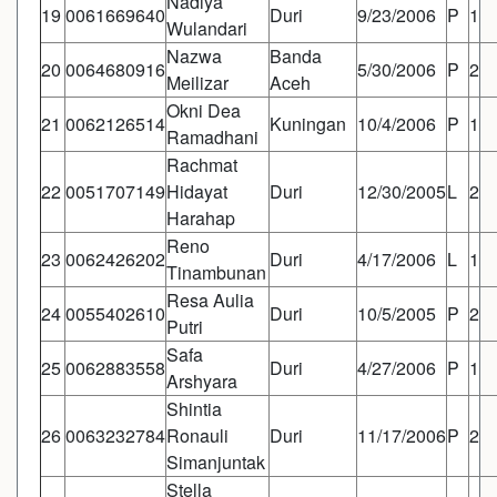
Nadiya
19
0061669640
Duri
9/23/2006
P
1
Wulandari
Nazwa
Banda
20
0064680916
5/30/2006
P
2
Meilizar
Aceh
Okni Dea
21
0062126514
Kuningan
10/4/2006
P
1
Ramadhani
Rachmat
22
0051707149
Hidayat
Duri
12/30/2005
L
2
Harahap
Reno
23
0062426202
Duri
4/17/2006
L
1
Tinambunan
Resa Aulia
24
0055402610
Duri
10/5/2005
P
2
Putri
Safa
25
0062883558
Duri
4/27/2006
P
1
Arshyara
Shintia
26
0063232784
Ronauli
Duri
11/17/2006
P
2
Simanjuntak
Stella