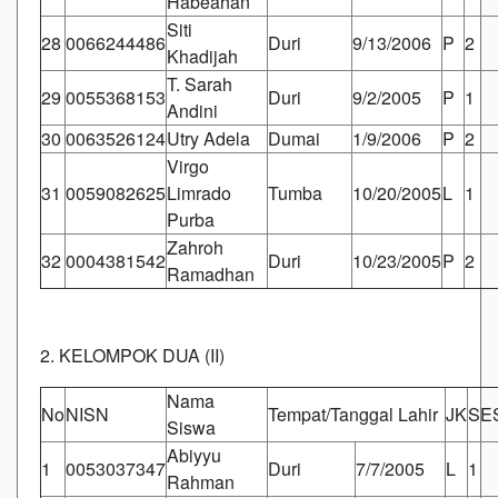
Habeahan
Siti
28
0066244486
Duri
9/13/2006
P
2
Khadijah
T. Sarah
29
0055368153
Duri
9/2/2005
P
1
Andini
30
0063526124
Utry Adela
Dumai
1/9/2006
P
2
Virgo
31
0059082625
Limrado
Tumba
10/20/2005
L
1
Purba
Zahroh
32
0004381542
Duri
10/23/2005
P
2
Ramadhan
2. KELOMPOK DUA (II)
Nama
No
NISN
Tempat/Tanggal Lahir
JK
SE
Siswa
Abiyyu
1
0053037347
Duri
7/7/2005
L
1
Rahman