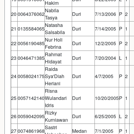
Hakim
Nabila
20
0064376062
Duri
7/13/2006
P
2
Tasya
Natasha
21
0135584065
Duri
7/14/2005
P
1
Salsabila
Nur Holi
22
0056190485
Duri
12/2/2005
P
2
Febrina
Rahmat
23
0046471385
Duri
7/20/2004
L
1
Hidayat
Raida
24
0058024175
Sya'Diah
Duri
4/7/2005
P
2
Heriani
Risna
25
0057142140
Wulandari
Duri
10/20/2005
P
1
Idris
Rizky
26
0059042095
Duri
6/25/2005
L
2
Kurniawan
Sastri
27
0074861968
Medan
7/1/2005
P
1