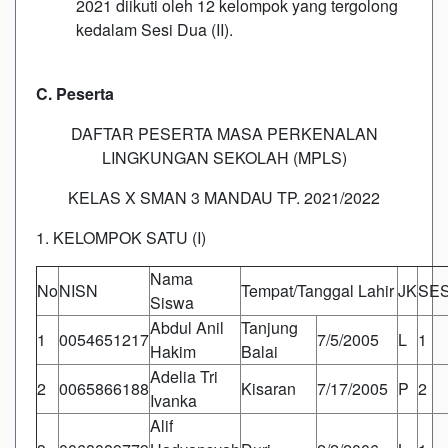
2021 diikuti oleh 12 kelompok yang tergolong
kedalam Sesi Dua (II).
C. Peserta
DAFTAR PESERTA MASA PERKENALAN
LINGKUNGAN SEKOLAH (MPLS)
KELAS X SMAN 3 MANDAU TP. 2021/2022
1. KELOMPOK SATU (I)
Nama
No
NISN
Tempat/Tanggal Lahir
JK
SES
Siswa
Abdul Anil
Tanjung
1
0054651217
7/5/2005
L
1
Hakim
Balai
Adelia Tri
2
0065866188
Kisaran
7/17/2005
P
2
Ivanka
Alif