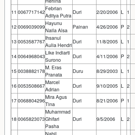
Herlina
Febrian
11
0067717142
Duri
2/20/2006
L
1
Aditya Putra
Hayunu
12
0069039099
Painan
4/26/2006
P
2
Naila Alsa
Ihsanul
13
0053587767
Duri
11/8/2005
L
1
Aulia Hendri
Like Indiarti
14
0064968043
Duri
4/11/2006
P
2
Surono
M. Eras
15
0038882178
Duru
8/29/2003
L
1
Pranata
Marcel
16
0053508667
Duri
9/10/2005
L
2
Adrian
Mira Agus
17
0068804296
Duri
8/21/2006
P
1
Tina
Muhammad
18
0065823073
Ghifari
Duri
9/5/2006
L
2
Pasha
Nabil