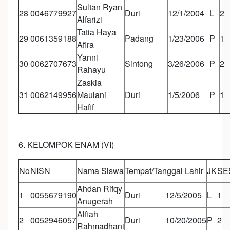
Sultan Ryan
28
0046779927
Duri
12/1/2004
L
2
Alfarizi
Tatia Haya
29
0061359188
Padang
1/23/2006
P
1
Afira
Yanni
30
0062707673
Sintong
3/26/2006
P
2
Rahayu
Zaskia
31
0062149956
Maulani
Duri
1/5/2006
P
1
Hafif
6. KELOMPOK ENAM (VI)
No
NISN
Nama Siswa
Tempat/Tanggal Lahir
JK
SE
Ahdan Rifqy
1
0055679190
Duri
12/5/2005
L
1
Anugerah
Alfiah
2
0052946057
Duri
10/20/2005
P
2
Rahmadhani