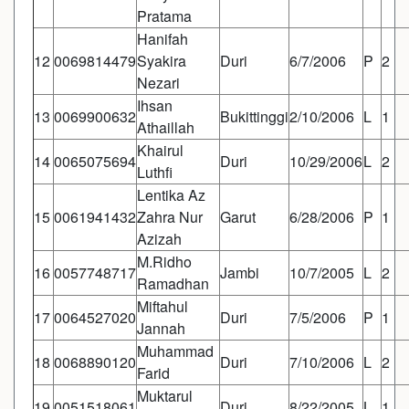
Pratama
Hanifah
12
0069814479
Syakira
Duri
6/7/2006
P
2
Nezari
Ihsan
13
0069900632
Bukittinggi
2/10/2006
L
1
Athaillah
Khairul
14
0065075694
Duri
10/29/2006
L
2
Luthfi
Lentika Az
15
0061941432
Zahra Nur
Garut
6/28/2006
P
1
Azizah
M.Ridho
16
0057748717
Jambi
10/7/2005
L
2
Ramadhan
Miftahul
17
0064527020
Duri
7/5/2006
P
1
Jannah
Muhammad
18
0068890120
Duri
7/10/2006
L
2
Farid
Muktarul
19
0051518061
Duri
8/22/2005
L
1