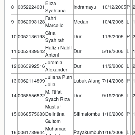
Eliza
8
0052224031
Indramayu
10/12/2005
P
Syahfana
Fahri
9
0062093128
Medan
10/4/2006
L
Marcello
Gina
10
0052136198
Duri
11/5/2005
P
Syahirah
Hafizh Nabil
11
0053439542
Duri
5/18/2005
L
Antoni
Jeremia
12
0063992516
Duri
11/2/2006
L
Alexander
Juliana Putri
13
0062114899
Lubuk Alung
7/14/2006
P
Jelia
M. Rifat
14
0058556822
Duri
9/19/2005
L
Syach Riza
Mastiur
15
0068575683
Delintina
Silimalombu
1/10/2006
P
Gultom
Muhamad
16
0061739944
Payakumbuh
1/16/2006
L