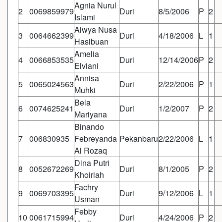
Agnia Nurul
2
0069859979
Duri
8/5/2006
P
2
Islami
Alwya Nusa
3
0064662399
Duri
4/18/2006
L
1
Hasibuan
Amelia
4
0066853535
Duri
12/14/2006
P
2
Elviani
Annisa
5
0065024563
Duri
2/22/2006
P
1
Muhki
Bela
6
0074625241
Duri
1/2/2007
P
2
Mariyana
Binando
7
006830935
Febreyanda
Pekanbaru
2/22/2006
L
1
Al Rozaq
Dina Putri
8
0052672269
Duri
8/1/2005
P
2
Khoiriah
Fachry
9
0069703395
Duri
9/12/2006
L
1
Usman
Febby
10
0061715994
Duri
4/24/2006
P
2