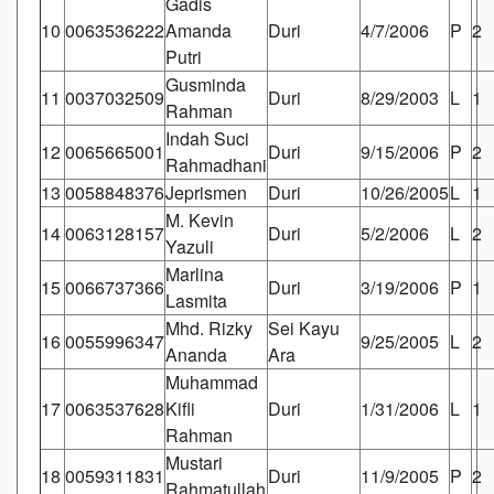
Gadis
10
0063536222
Amanda
Duri
4/7/2006
P
2
Putri
Gusminda
11
0037032509
Duri
8/29/2003
L
1
Rahman
Indah Suci
12
0065665001
Duri
9/15/2006
P
2
Rahmadhani
13
0058848376
Jeprismen
Duri
10/26/2005
L
1
M. Kevin
14
0063128157
Duri
5/2/2006
L
2
Yazuli
Marlina
15
0066737366
Duri
3/19/2006
P
1
Lasmita
Mhd. Rizky
Sei Kayu
16
0055996347
9/25/2005
L
2
Ananda
Ara
Muhammad
17
0063537628
Kifli
Duri
1/31/2006
L
1
Rahman
Mustari
18
0059311831
Duri
11/9/2005
P
2
Rahmatullah