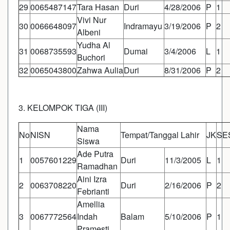
29
0065487147
Tara Hasan
Duri
4/28/2006
P
1
Vivi Nur
30
0066648097
Indramayu
3/19/2006
P
2
Albeni
Yudha Al
31
0068735593
Dumai
3/4/2006
L
1
Buchori
32
0065043800
Zahwa Aulia
Duri
8/31/2006
P
2
3. KELOMPOK TIGA (III)
Nama
No
NISN
Tempat/Tanggal Lahir
JK
SE
Siswa
Ade Putra
1
0057601229
Duri
11/3/2005
L
1
Ramadhan
Aini Izra
2
0063708220
Duri
2/16/2006
P
2
Febrianti
Amellia
3
0067772564
Indah
Balam
5/10/2006
P
1
Pramesti