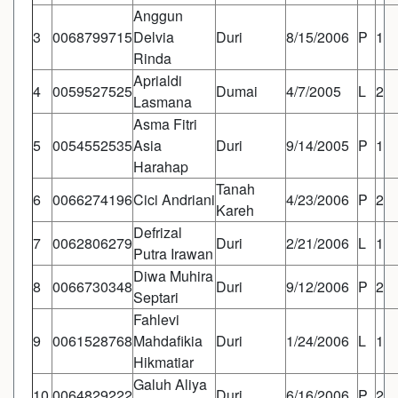
Anggun
3
0068799715
Delvia
Duri
8/15/2006
P
1
Rinda
Aprialdi
4
0059527525
Dumai
4/7/2005
L
2
Lasmana
Asma Fitri
5
0054552535
Asia
Duri
9/14/2005
P
1
Harahap
Tanah
6
0066274196
Cici Andriani
4/23/2006
P
2
Kareh
Defrizal
7
0062806279
Duri
2/21/2006
L
1
Putra Irawan
Diwa Muhira
8
0066730348
Duri
9/12/2006
P
2
Septari
Fahlevi
9
0061528768
Mahdafikia
Duri
1/24/2006
L
1
Hikmatiar
Galuh Aliya
10
0064829222
Duri
6/16/2006
P
2