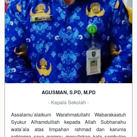
AGUSMAN, S.PD, M.PD
- Kepala Sekolah -
Assalamu’alaikum Warahmatullahi Wabarakaatuh
Syukur Alhamdulliah kepada Allah Subhanahu
wata’ala atas limpahan rahmad dan karunia
sehingga saya mampu menuliskan kata sambutan